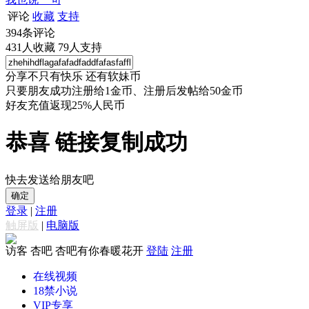
评论
收藏
支持
394
条评论
431
人收藏
79
人支持
分享不只有快乐 还有软妹币
只要朋友成功注册给1金币、注册后发帖给50金币
好友充值返现25%人民币
恭喜 链接复制成功
快去发送给朋友吧
确定
登录
|
注册
触屏版
|
电脑版
访客
杏吧 杏吧有你春暖花开
登陆
注册
在线视频
18禁小说
VIP专享